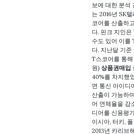
보에 대한 분석
는 2016년 S
코어를 산출하고
다. 핀크 지인
수도 있어 이를
다. 지난달 기준
T스코어를 통해 
원)
상품권매입
40%를 차지했
면 통신 아이디
산출이 가능하며
어 연체율을 감
디어를 신용평가에
이시아, 터키,
2013년 카리