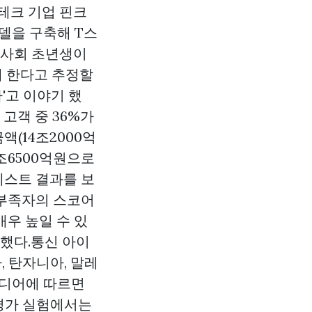
테크 기업 핀크
모델을 구축해 T스
 사회 초년생이
게 한다고 추정할
'고 이야기 했
고객 중 36%가
액(14조2000억
조6500억원으로
테스트 결과를 보
 부족자의 스코어
우 높일 수 있
 했다.통신 아이
, 탄자니아, 말레
이디어에 따르면
용평가 실험에서는