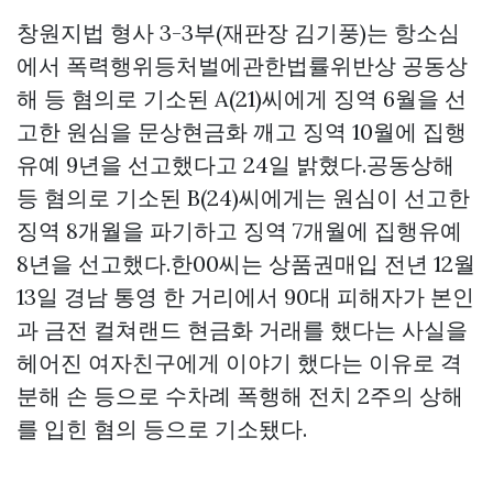
창원지법 형사 3-3부(재판장 김기풍)는 항소심
에서 폭력행위등처벌에관한법률위반상 공동상
해 등 혐의로 기소된 A(21)씨에게 징역 6월을 선
고한 원심을
문상현금화
깨고 징역 10월에 집행
유예 9년을 선고했다고 24일 밝혔다.공동상해
등 혐의로 기소된 B(24)씨에게는 원심이 선고한
징역 8개월을 파기하고 징역 7개월에 집행유예
8년을 선고했다.한00씨는
상품권매입
전년 12월
13일 경남 통영 한 거리에서 90대 피해자가 본인
과 금전
컬쳐랜드 현금화
거래를 했다는 사실을
헤어진 여자친구에게 이야기 했다는 이유로 격
분해 손 등으로 수차례 폭행해 전치 2주의 상해
를 입힌 혐의 등으로 기소됐다.